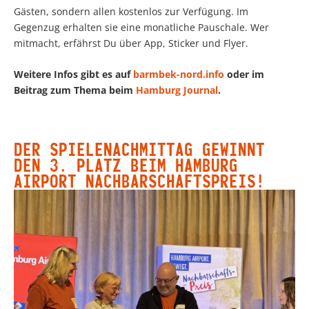
Gästen, sondern allen kostenlos zur Verfügung. Im
Gegenzug erhalten sie eine monatliche Pauschale. Wer
mitmacht, erfährst Du über App, Sticker und Flyer.
Weitere Infos gibt es auf
barmbek-nord.info
oder im
Beitrag zum Thema beim
Hamburg Journal
.
DER SPIELENACHMITTAG GEWINNT
DEN 3. PLATZ BEIM HAMBURG
AIRPORT NACHBARSCHAFTSPREIS!