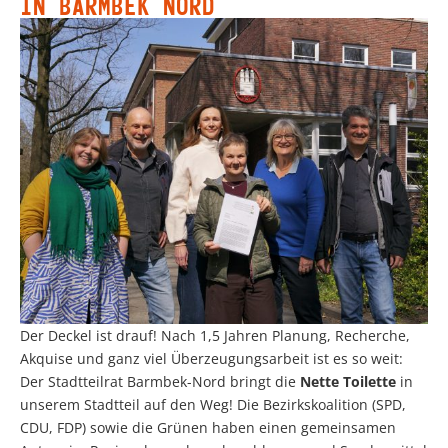
IN BARMBEK NORD
Der Deckel ist drauf! Nach 1,5 Jahren Planung, Recherche,
Akquise und ganz viel Überzeugungsarbeit ist es so weit:
Der Stadtteilrat Barmbek-Nord bringt die
Nette Toilette
in
unserem Stadtteil auf den Weg! Die Bezirkskoalition (SPD,
CDU, FDP) sowie die Grünen haben einen gemeinsamen