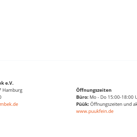
k e.V.
Öffnungszeiten
07 Hamburg
Büro:
Mo - Do 15:00-18:00 
0
Püük:
Öffnungszeiten und akt
rmbek.de
www.puukfein.de